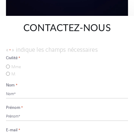
CONTACTEZ-NOUS
«
» indique les champs nécessaires
*
Civilité
*
Mme
M.
Nom
*
Prénom
*
E-mail
*