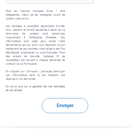
Tous les champs marqués d’une * sont
obligatoires. Merci de les renseigner avant de
valider votre envoi.
Les données à caractère personnelle (civilité,
nom, prénom et email) recueillies à partir de ce
formulaire de contact sont transmises
uniquement à l’entreprise
Frimeca
. Ces
informations sont utiles pour traiter votre
demande et pouvoir ainsi vous répondre. Aucun
traitement de ses données n’est utilisé à des fins
statistiques, analytiques ou commerciales. Pour
des raisons de sécurité, l’adresse IP de
l’expéditeur est recueilli à chaque demande de
contact via ce formulaire.
En cliquant sur « Envoyer », j’accepte d’envoyer
ces informations dans le but d’obtenir une
réponse à ma demande.
En savoir plus sur la
gestion de vos données
et vos droits
.